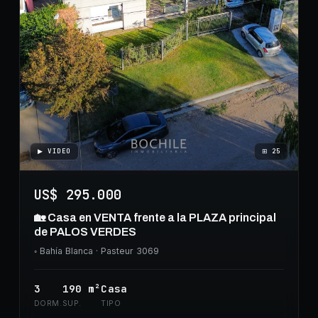
▶ VIDEO
⊞
25
US$ 295.000
🏡 Casa en VENTA frente a la PLAZA principal
de PALOS VERDES
◦
Bahía Blanca
· Pasteur 3069
3
190
m²
Casa
DORM.
SUP.
TIPO