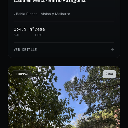
Casa en Venta - Barrio Patagonia
◦
Bahía Blanca
· Alsina y Malharro
134.5
m²
Casa
SUP.
TIPO
VER DETALLE
Casa
COMPRAR