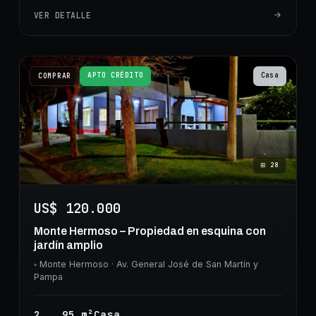
VER DETALLE
APTO CRÉDITO
Casa
COMPRAR
⊞
28
US$ 120.000
Monte Hermoso – Propiedad en esquina con
jardín amplio
◦
Monte Hermoso
· Av. General José de San Martín y
Pampa
2
95
m²
Casa