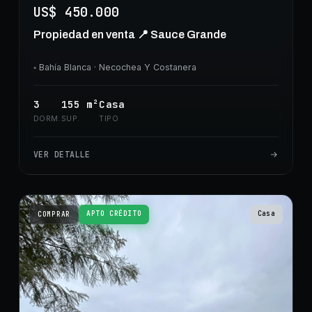
US$ 450.000
Propiedad en venta 📍 Sauce Grande
◦
Bahía Blanca
· Necochea Y Costanera
3
155
m²
Casa
DORM.
SUP.
TIPO
VER DETALLE
APTO CRÉDITO
Casa
COMPRAR