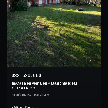
⊞
34
US$ 380.000
🏡 Casa en venta en Patagonia ideal
GERIATRICO
◦
Bahía Blanca
· Rayen 219
490
m²
Casa