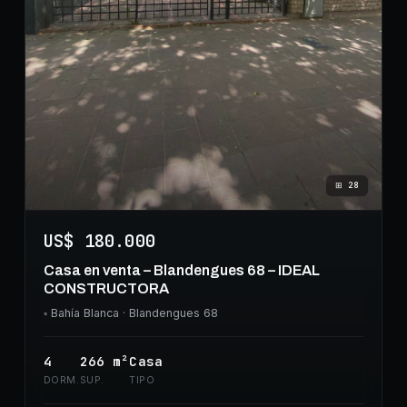
⊞
28
US$ 180.000
Casa en venta – Blandengues 68 – IDEAL
CONSTRUCTORA
◦
Bahía Blanca
· Blandengues 68
4
266
m²
Casa
DORM.
SUP.
TIPO