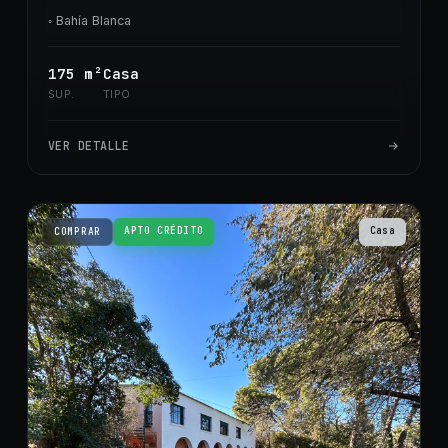
◦
Bahía Blanca
175
m²
Casa
SUP.
TIPO
VER DETALLE
APTO CRÉDITO
Casa
COMPRAR