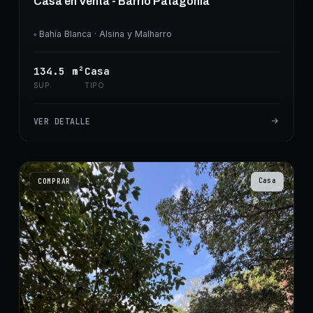
Casa en Venta - Barrio Patagonia
◦
Bahía Blanca
· Alsina y Malharro
134.5
m²
Casa
SUP.
TIPO
VER DETALLE
Casa
COMPRAR