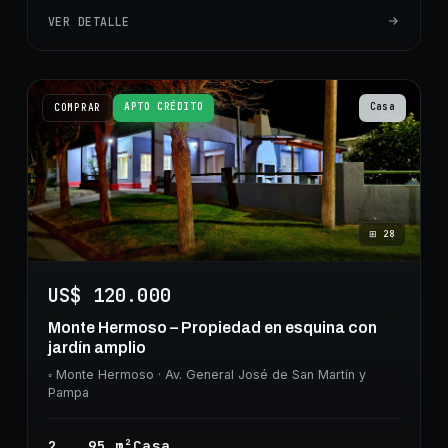
VER DETALLE
APTO CRÉDITO
Casa
COMPRAR
⊞
28
US$ 120.000
Monte Hermoso – Propiedad en esquina con
jardín amplio
◦
Monte Hermoso
· Av. General José de San Martín y
Pampa
2
95
m²
Casa