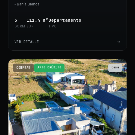
◦
Bahía Blanca
3
111.4
m²
Departamento
DORM.
SUP.
TIPO
VER DETALLE
APTO CRÉDITO
Casa
COMPRAR