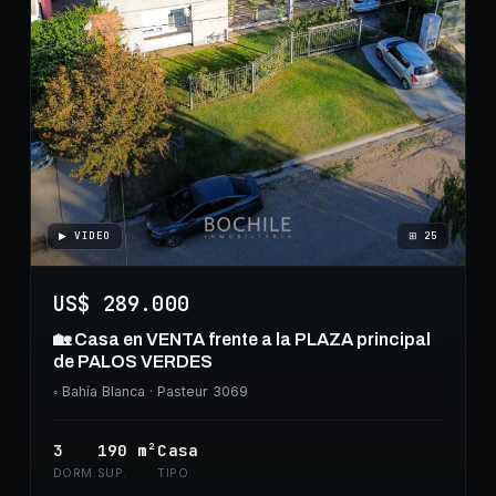
▶ VIDEO
⊞
25
US$ 289.000
🏡 Casa en VENTA frente a la PLAZA principal
de PALOS VERDES
◦
Bahía Blanca
· Pasteur 3069
3
190
m²
Casa
DORM.
SUP.
TIPO