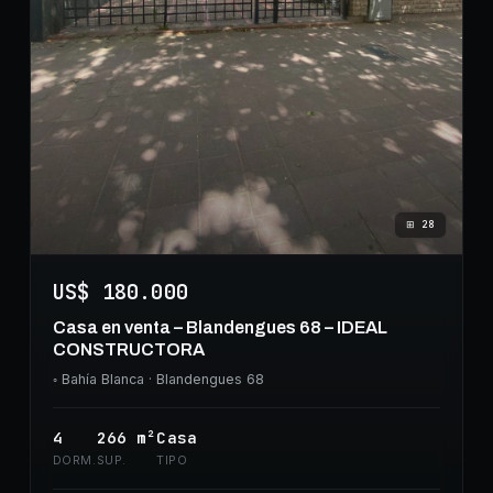
⊞
28
US$ 180.000
Casa en venta – Blandengues 68 – IDEAL
CONSTRUCTORA
◦
Bahía Blanca
· Blandengues 68
4
266
m²
Casa
DORM.
SUP.
TIPO