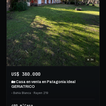
⊞
34
US$ 380.000
🏡 Casa en venta en Patagonia ideal
GERIATRICO
◦
Bahía Blanca
· Rayen 219
490
m²
Casa