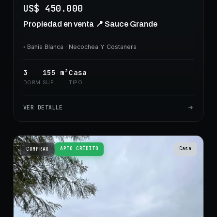
US$ 450.000
Propiedad en venta 📍 Sauce Grande
◦
Bahía Blanca
· Necochea Y Costanera
3
155
m²
Casa
DORM.
SUP.
TIPO
VER DETALLE
APTO CRÉDITO
Casa
COMPRAR