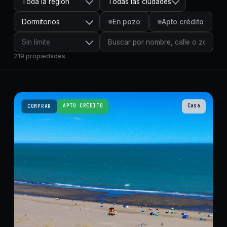
Toda la región
Todas las ciudades
Dormitorios
En pozo
Apto crédito
Sin límite
219
propiedades
APTO CRÉDITO
Casa
COMPRAR