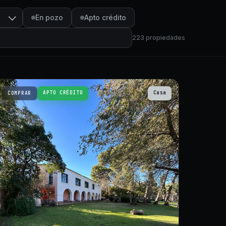
En pozo
Apto crédito
223
propiedades
APTO CRÉDITO
Casa
COMPRAR