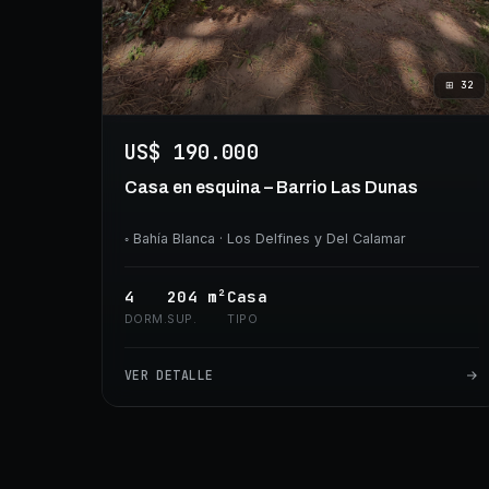
⊞
32
US$ 190.000
Casa en esquina – Barrio Las Dunas
◦
Bahía Blanca
· Los Delfines y Del Calamar
4
204
m²
Casa
DORM.
SUP.
TIPO
VER DETALLE