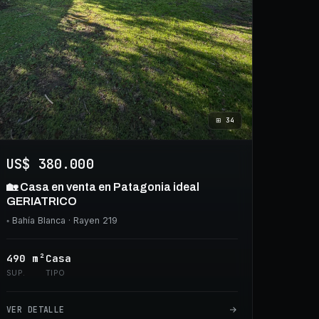
⊞
34
US$ 380.000
🏡 Casa en venta en Patagonia ideal
GERIATRICO
◦
Bahía Blanca
· Rayen 219
490
m²
Casa
SUP.
TIPO
VER DETALLE