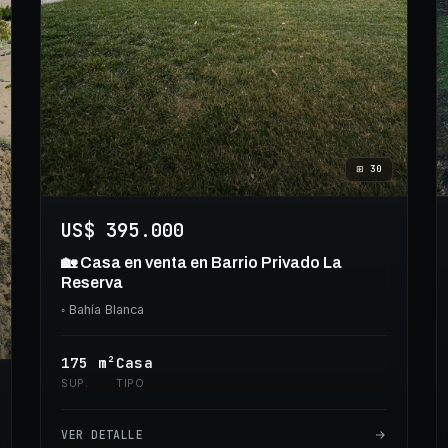
⊞
30
US$ 395.000
🏡 Casa en venta en Barrio Privado La
Reserva
◦
Bahía Blanca
175
m²
Casa
SUP.
TIPO
VER DETALLE