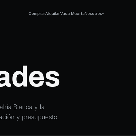
Comprar
Alquilar
Vaca Muerta
Nosotros
ades
hía Blanca y la
icación y presupuesto.