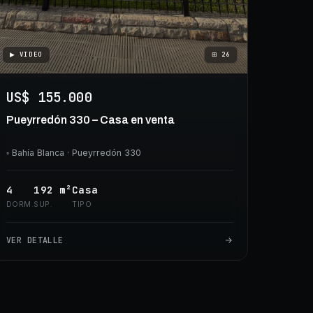
▶ VIDEO
⊞
26
US$ 155.000
Pueyrredón 330 – Casa en venta
◦
Bahía Blanca
· Pueyrredón 330
4
192
m²
Casa
DORM.
SUP.
TIPO
VER DETALLE