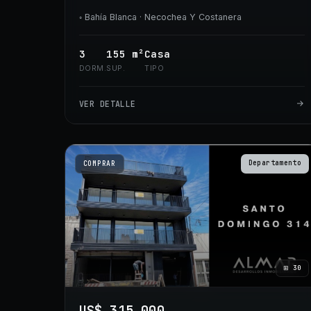
◦
Bahía Blanca
· Necochea Y Costanera
3
155
m²
Casa
DORM.
SUP.
TIPO
VER DETALLE
Departamento
COMPRAR
⊞
30
US$ 315.000