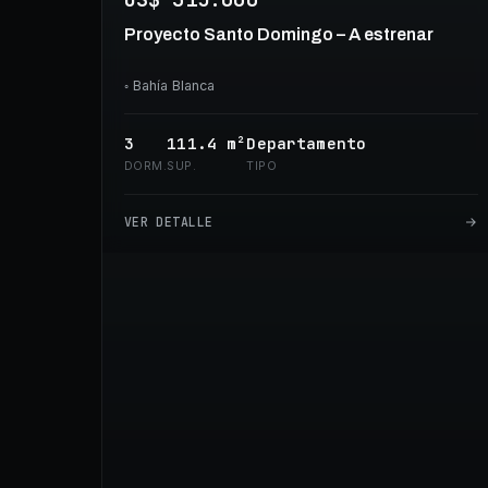
Proyecto Santo Domingo – A estrenar
◦
Bahía Blanca
3
111.4
m²
Departamento
DORM.
SUP.
TIPO
VER DETALLE