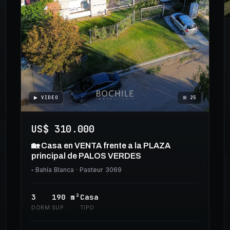
▶ VIDEO
⊞
25
US$ 310.000
🏡 Casa en VENTA frente a la PLAZA
principal de PALOS VERDES
◦
Bahía Blanca
· Pasteur 3069
3
190
m²
Casa
DORM.
SUP.
TIPO