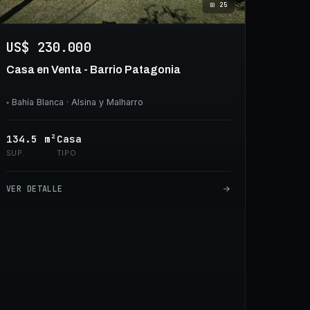
⊞
25
US$ 230.000
Casa en Venta - Barrio Patagonia
◦
Bahía Blanca
· Alsina y Malharro
134.5
m²
Casa
SUP.
TIPO
VER DETALLE