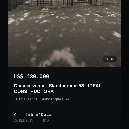
⊞
28
US$ 180.000
Casa en venta – Blandengues 68 – IDEAL
CONSTRUCTORA
◦
Bahía Blanca
· Blandengues 68
4
266
m²
Casa
DORM.
SUP.
TIPO