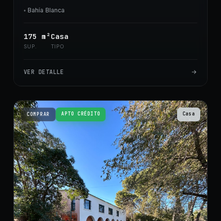
◦
Bahía Blanca
175
m²
Casa
SUP.
TIPO
VER DETALLE
APTO CRÉDITO
Casa
COMPRAR