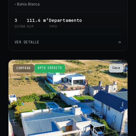
◦
Bahía Blanca
3
111.4
m²
Departamento
DORM.
SUP.
TIPO
VER DETALLE
APTO CRÉDITO
Casa
COMPRAR