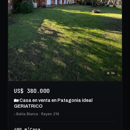
⊞
34
US$ 380.000
🏡 Casa en venta en Patagonia ideal
GERIATRICO
◦
Bahía Blanca
· Rayen 219
490
m²
Casa