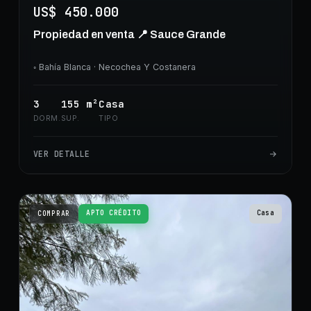
US$ 450.000
Propiedad en venta 📍 Sauce Grande
◦
Bahía Blanca
· Necochea Y Costanera
3
155
m²
Casa
DORM.
SUP.
TIPO
VER DETALLE
APTO CRÉDITO
Casa
COMPRAR