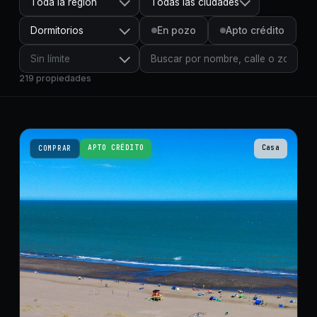
Toda la región
Todas las ciudades
Dormitorios
En pozo
Apto crédito
Sin límite
219
propiedades
APTO CRÉDITO
Casa
COMPRAR