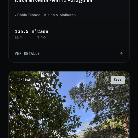
Casa en Venta - Barrio Patagonia
◦
Bahía Blanca
· Alsina y Malharro
134.5
m²
Casa
SUP.
TIPO
VER DETALLE
Casa
COMPRAR