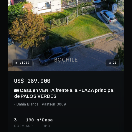
▶ VIDEO
⊞
25
US$ 289.000
🏡 Casa en VENTA frente a la PLAZA principal
de PALOS VERDES
◦
Bahía Blanca
· Pasteur 3069
3
190
m²
Casa
DORM.
SUP.
TIPO