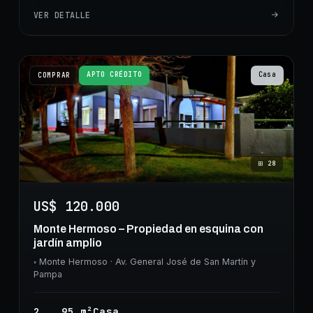
VER DETALLE
APTO CRÉDITO
Casa
COMPRAR
⊞
28
US$ 120.000
Monte Hermoso – Propiedad en esquina con
jardín amplio
◦
Monte Hermoso
· Av. General José de San Martín y
Pampa
2
95
m²
Casa