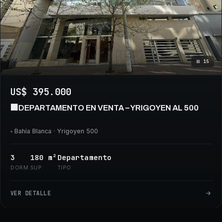
⊞
15
US$ 395.000
🏢DEPARTAMENTO EN VENTA – YRIGOYEN AL 500
◦
Bahía Blanca
· Yrigoyen 500
3
180
m²
Departamento
DORM.
SUP.
TIPO
VER DETALLE