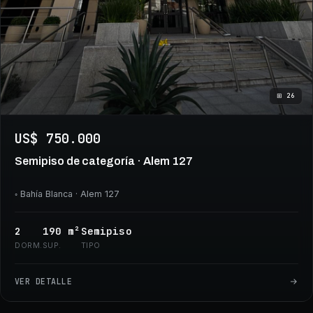
⊞
26
US$ 750.000
Semipiso de categoría · Alem 127
◦
Bahía Blanca
· Alem 127
2
190
m²
Semipiso
DORM.
SUP.
TIPO
VER DETALLE