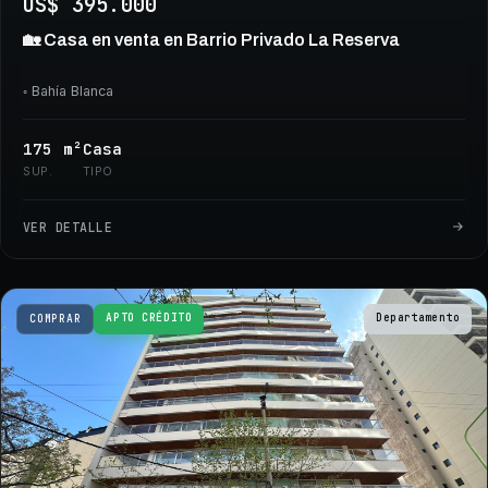
US$ 395.000
🏡 Casa en venta en Barrio Privado La Reserva
◦
Bahía Blanca
175
m²
Casa
SUP.
TIPO
VER DETALLE
APTO CRÉDITO
Departamento
COMPRAR