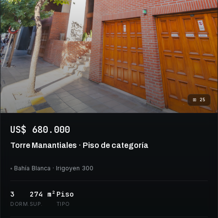
⊞
25
US$ 680.000
Torre Manantiales · Piso de categoría
◦
Bahía Blanca
· Irigoyen 300
3
274
m²
Piso
DORM.
SUP.
TIPO