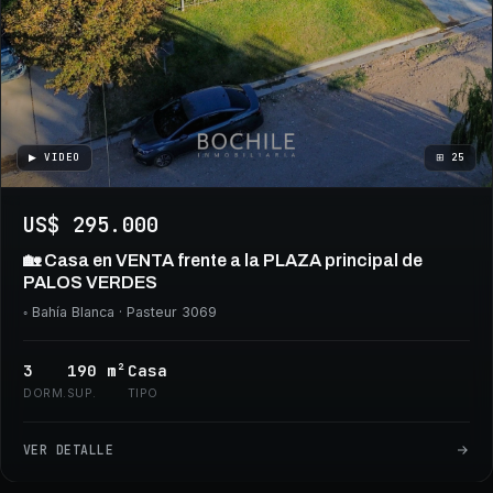
▶ VIDEO
⊞
25
US$ 295.000
🏡 Casa en VENTA frente a la PLAZA principal de
PALOS VERDES
◦
Bahía Blanca
· Pasteur 3069
3
190
m²
Casa
DORM.
SUP.
TIPO
VER DETALLE