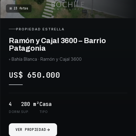
⊞
23
fotos
PROPIEDAD ESTRELLA
Ramón y Cajal 3600 – Barrio
Patagonia
◦
Bahía Blanca
· Ramón y Cajal 3600
US$ 650.000
4
280
m²
Casa
DORM.
SUP.
TIPO
VER PROPIEDAD