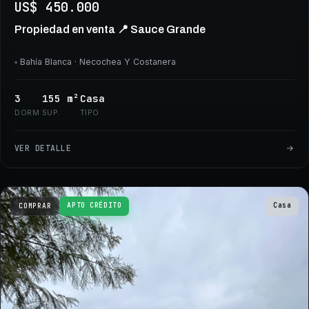
US$ 450.000
Propiedad en venta 📍 Sauce Grande
◦
Bahía Blanca
· Necochea Y Costanera
3
155
m²
Casa
DORM.
SUP.
TIPO
VER DETALLE
APTO CRÉDITO
Casa
COMPRAR