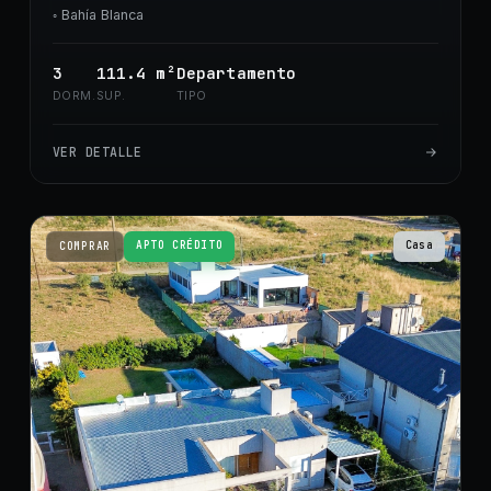
◦
Bahía Blanca
3
111.4
m²
Departamento
DORM.
SUP.
TIPO
VER DETALLE
APTO CRÉDITO
Casa
COMPRAR