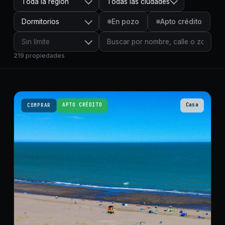
Toda la región
Todas las ciudades
Dormitorios
En pozo
Apto crédito
Sin límite
219
propiedades
APTO CRÉDITO
Casa
COMPRAR