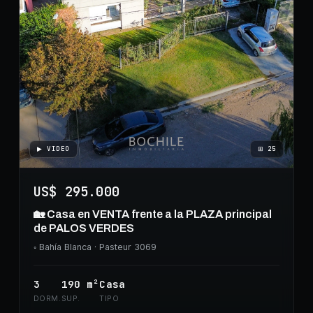
▶ VIDEO
⊞
25
US$ 295.000
🏡 Casa en VENTA frente a la PLAZA principal
de PALOS VERDES
◦
Bahía Blanca
· Pasteur 3069
3
190
m²
Casa
DORM.
SUP.
TIPO