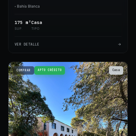
◦
Bahía Blanca
175
m²
Casa
SUP.
TIPO
VER DETALLE
APTO CRÉDITO
Casa
COMPRAR