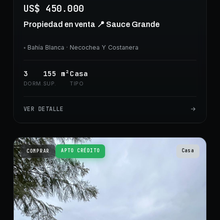
US$ 450.000
Propiedad en venta 📍 Sauce Grande
◦
Bahía Blanca
· Necochea Y Costanera
3
155
m²
Casa
DORM.
SUP.
TIPO
VER DETALLE
APTO CRÉDITO
Casa
COMPRAR