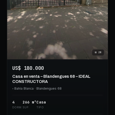
⊞
28
US$ 180.000
Casa en venta – Blandengues 68 – IDEAL
CONSTRUCTORA
◦
Bahía Blanca
· Blandengues 68
4
266
m²
Casa
DORM.
SUP.
TIPO