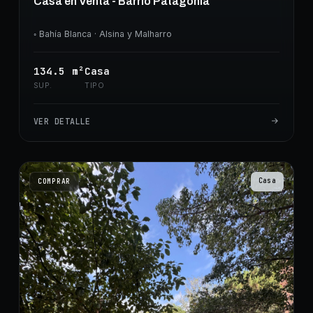
Casa en Venta - Barrio Patagonia
◦
Bahía Blanca
· Alsina y Malharro
134.5
m²
Casa
SUP.
TIPO
VER DETALLE
Casa
COMPRAR