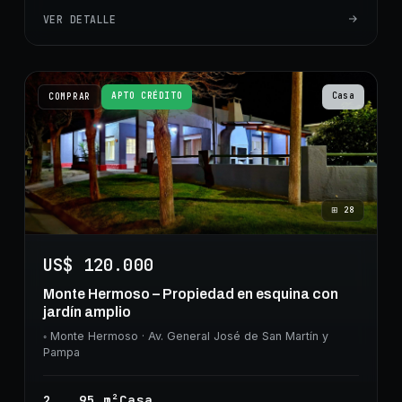
VER DETALLE
APTO CRÉDITO
Casa
COMPRAR
⊞
28
US$ 120.000
Monte Hermoso – Propiedad en esquina con
jardín amplio
◦
Monte Hermoso
· Av. General José de San Martín y
Pampa
2
95
m²
Casa