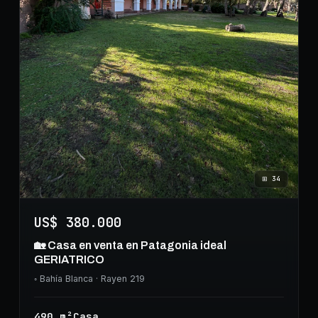
⊞
34
US$ 380.000
🏡 Casa en venta en Patagonia ideal
GERIATRICO
◦
Bahía Blanca
· Rayen 219
490
m²
Casa