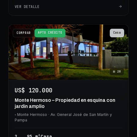
VER DETALLE
APTO CRÉDITO
Casa
COMPRAR
⊞
28
US$ 120.000
Monte Hermoso – Propiedad en esquina con
jardín amplio
◦
Monte Hermoso
· Av. General José de San Martín y
Pampa
2
95
m²
Casa