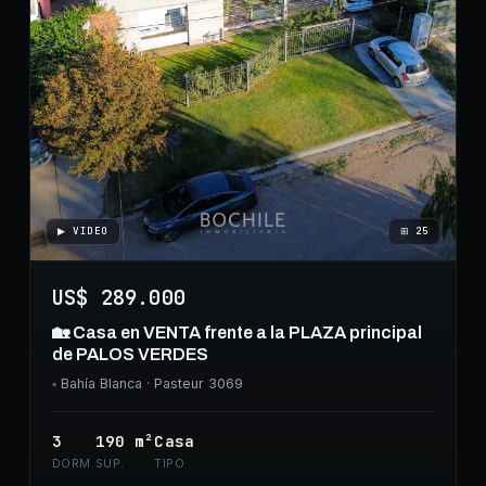
▶ VIDEO
⊞
25
US$ 289.000
🏡 Casa en VENTA frente a la PLAZA principal
de PALOS VERDES
◦
Bahía Blanca
· Pasteur 3069
3
190
m²
Casa
DORM.
SUP.
TIPO