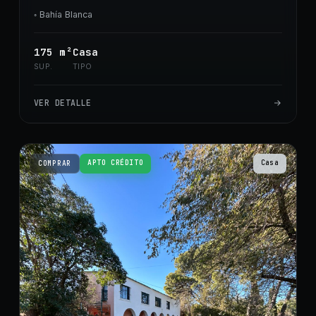
◦
Bahía Blanca
175
m²
Casa
SUP.
TIPO
VER DETALLE
APTO CRÉDITO
Casa
COMPRAR