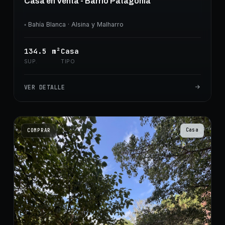
Casa en Venta - Barrio Patagonia
◦
Bahía Blanca
· Alsina y Malharro
134.5
m²
Casa
SUP.
TIPO
VER DETALLE
Casa
COMPRAR