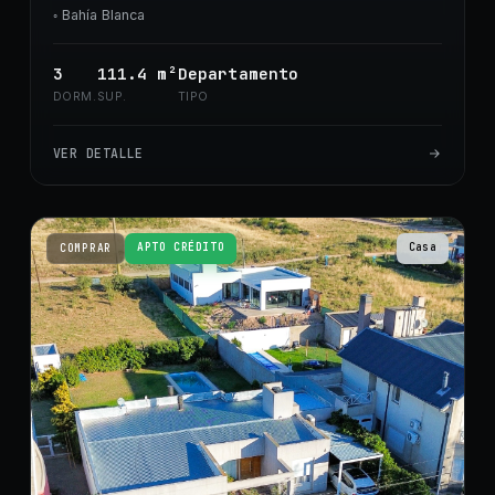
◦
Bahía Blanca
3
111.4
m²
Departamento
DORM.
SUP.
TIPO
VER DETALLE
APTO CRÉDITO
Casa
COMPRAR