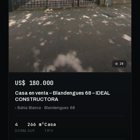
⊞
28
US$ 180.000
Casa en venta – Blandengues 68 – IDEAL
CONSTRUCTORA
◦
Bahía Blanca
· Blandengues 68
4
266
m²
Casa
DORM.
SUP.
TIPO