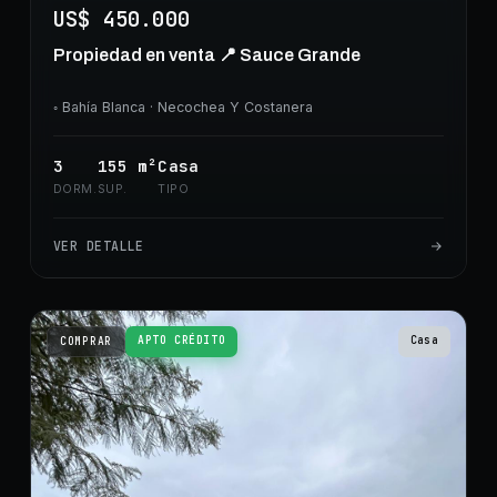
US$ 450.000
Propiedad en venta 📍 Sauce Grande
◦
Bahía Blanca
· Necochea Y Costanera
3
155
m²
Casa
DORM.
SUP.
TIPO
VER DETALLE
APTO CRÉDITO
Casa
COMPRAR