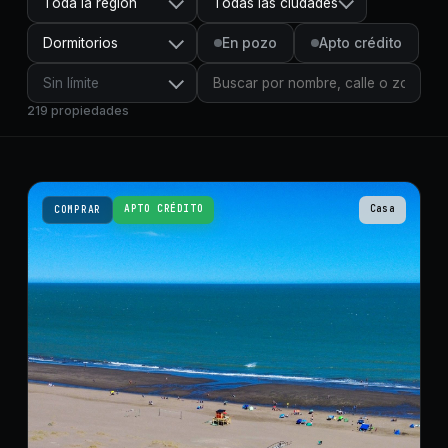
Toda la región
Todas las ciudades
Dormitorios
En pozo
Apto crédito
Sin límite
219
propiedades
APTO CRÉDITO
Casa
COMPRAR