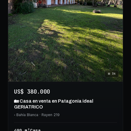
⊞
34
US$ 380.000
🏡 Casa en venta en Patagonia ideal
GERIATRICO
◦
Bahía Blanca
· Rayen 219
490
m²
Casa