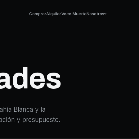
Comprar
Alquilar
Vaca Muerta
Nosotros
ades
hía Blanca y la
icación y presupuesto.