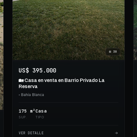
⊞
30
US$ 395.000
🏡 Casa en venta en Barrio Privado La
Reserva
◦
Bahía Blanca
175
m²
Casa
SUP.
TIPO
VER DETALLE