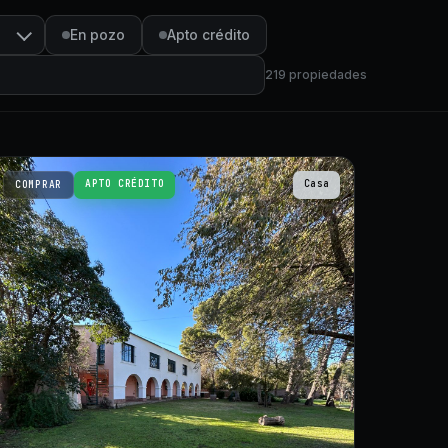
En pozo
Apto crédito
219
propiedades
APTO CRÉDITO
Casa
COMPRAR