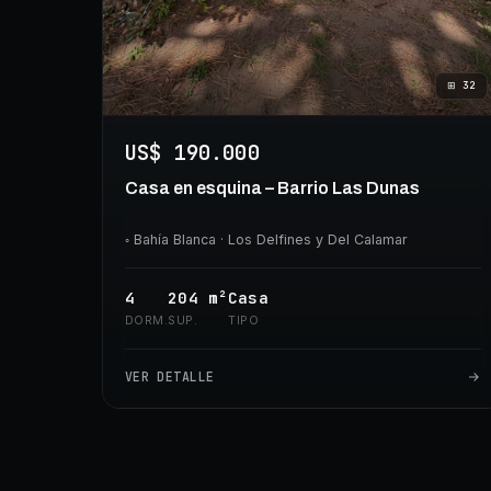
⊞
32
US$ 190.000
Casa en esquina – Barrio Las Dunas
◦
Bahía Blanca
· Los Delfines y Del Calamar
4
204
m²
Casa
DORM.
SUP.
TIPO
VER DETALLE