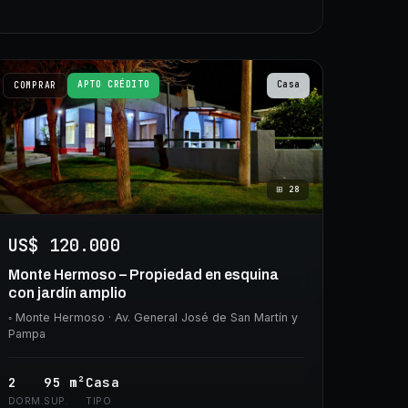
APTO CRÉDITO
Casa
COMPRAR
⊞
28
US$ 120.000
Monte Hermoso – Propiedad en esquina
con jardín amplio
◦
Monte Hermoso
· Av. General José de San Martín y
Pampa
2
95
m²
Casa
DORM.
SUP.
TIPO