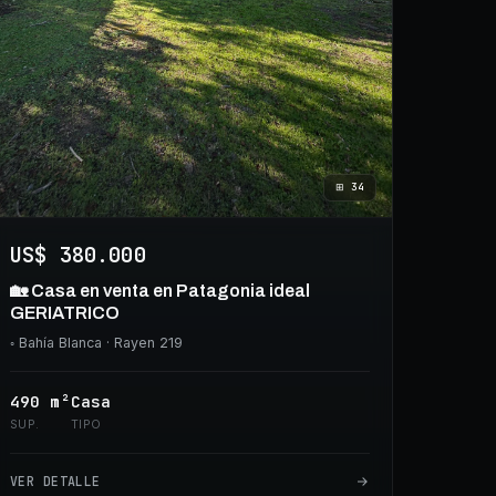
⊞
34
US$ 380.000
🏡 Casa en venta en Patagonia ideal
GERIATRICO
◦
Bahía Blanca
· Rayen 219
490
m²
Casa
SUP.
TIPO
VER DETALLE