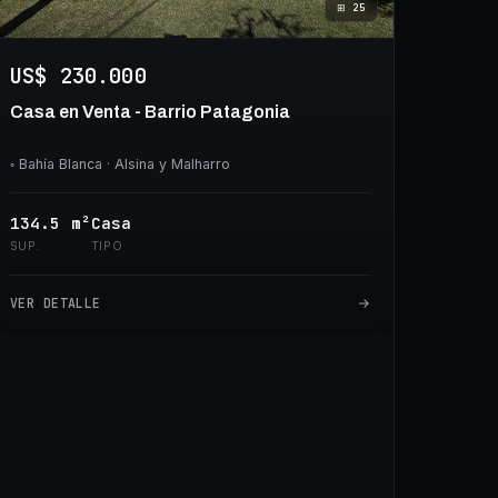
⊞
25
US$ 230.000
Casa en Venta - Barrio Patagonia
◦
Bahía Blanca
· Alsina y Malharro
134.5
m²
Casa
SUP.
TIPO
VER DETALLE