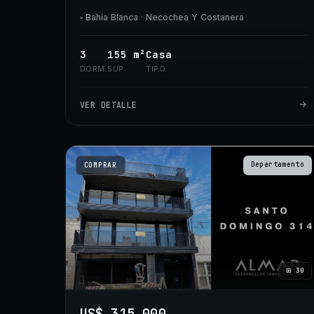
◦
Bahía Blanca
· Necochea Y Costanera
3
155
m²
Casa
DORM.
SUP.
TIPO
VER DETALLE
Departamento
COMPRAR
⊞
30
US$ 315.000