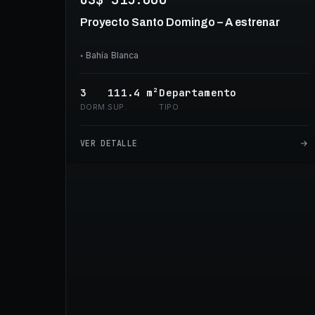
Proyecto Santo Domingo – A estrenar
◦
Bahía Blanca
3
111.4
m²
Departamento
DORM.
SUP.
TIPO
VER DETALLE