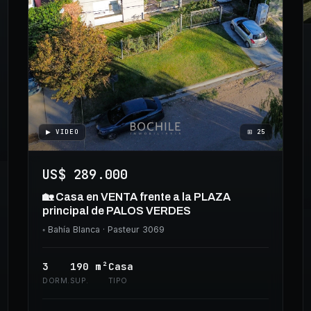
▶ VIDEO
⊞
25
US$ 289.000
🏡 Casa en VENTA frente a la PLAZA
principal de PALOS VERDES
◦
Bahía Blanca
· Pasteur 3069
3
190
m²
Casa
DORM.
SUP.
TIPO