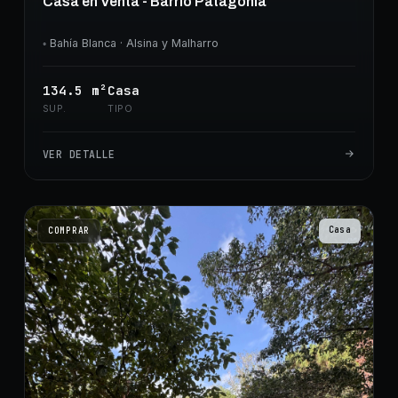
Casa en Venta - Barrio Patagonia
◦
Bahía Blanca
· Alsina y Malharro
134.5
m²
Casa
SUP.
TIPO
VER DETALLE
Casa
COMPRAR