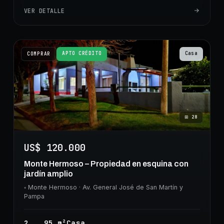
VER DETALLE
APTO CRÉDITO
Casa
COMPRAR
⊞
28
US$ 120.000
Monte Hermoso – Propiedad en esquina con
jardín amplio
◦
Monte Hermoso
· Av. General José de San Martín y
Pampa
2
95
m²
Casa