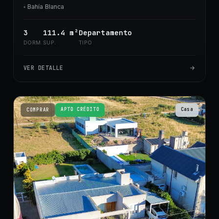
◦
Bahía Blanca
3
111.4
m²
Departamento
DORM.
SUP.
TIPO
VER DETALLE
APTO CRÉDITO
Casa
COMPRAR