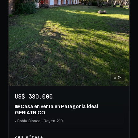
⊞
34
US$ 380.000
🏡 Casa en venta en Patagonia ideal
GERIATRICO
◦
Bahía Blanca
· Rayen 219
490
m²
Casa