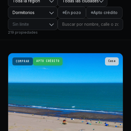
Toda la región
Todas las ciudades
Dormitorios
En pozo
Apto crédito
Sin límite
219
propiedades
APTO CRÉDITO
Casa
COMPRAR