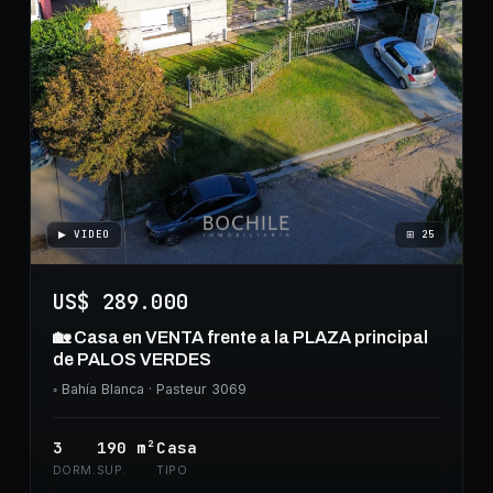
▶ VIDEO
⊞
25
US$ 289.000
🏡 Casa en VENTA frente a la PLAZA principal
de PALOS VERDES
◦
Bahía Blanca
· Pasteur 3069
3
190
m²
Casa
DORM.
SUP.
TIPO