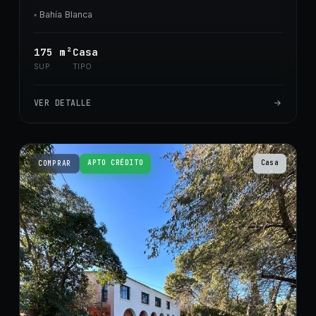
◦
Bahía Blanca
175
m²
Casa
SUP.
TIPO
VER DETALLE
APTO CRÉDITO
Casa
COMPRAR