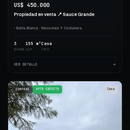
US$ 450.000
Propiedad en venta 📍 Sauce Grande
◦
Bahía Blanca
· Necochea Y Costanera
3
155
m²
Casa
DORM.
SUP.
TIPO
VER DETALLE
APTO CRÉDITO
Casa
COMPRAR