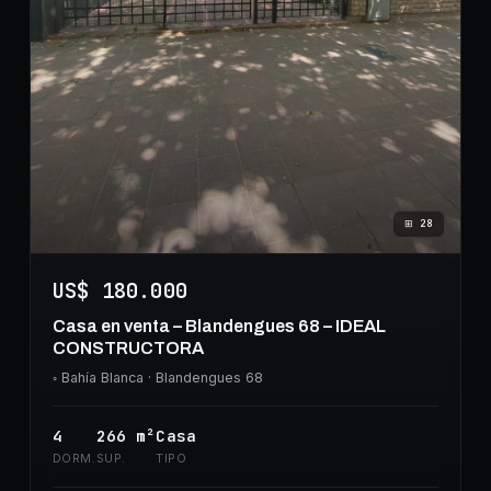
⊞
28
US$ 180.000
Casa en venta – Blandengues 68 – IDEAL
CONSTRUCTORA
◦
Bahía Blanca
· Blandengues 68
4
266
m²
Casa
DORM.
SUP.
TIPO