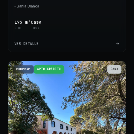
◦
Bahía Blanca
175
m²
Casa
SUP.
TIPO
VER DETALLE
APTO CRÉDITO
Casa
COMPRAR