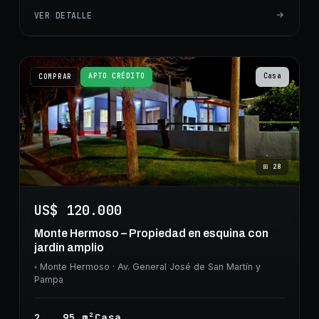
VER DETALLE
APTO CRÉDITO
Casa
COMPRAR
⊞
28
US$ 120.000
Monte Hermoso – Propiedad en esquina con
jardín amplio
◦
Monte Hermoso
· Av. General José de San Martín y
Pampa
2
95
m²
Casa