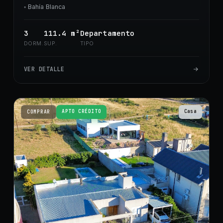
◦
Bahía Blanca
3
111.4
m²
Departamento
DORM.
SUP.
TIPO
VER DETALLE
APTO CRÉDITO
Casa
COMPRAR