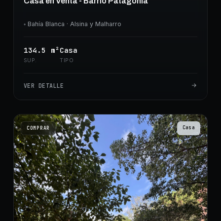
Casa en Venta - Barrio Patagonia
◦
Bahía Blanca
· Alsina y Malharro
134.5
m²
Casa
SUP.
TIPO
VER DETALLE
Casa
COMPRAR