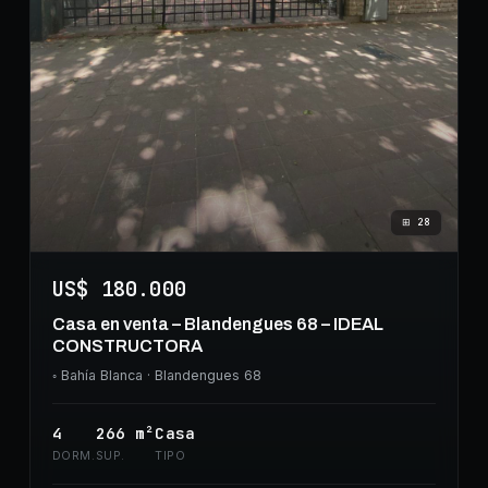
⊞
28
US$ 180.000
Casa en venta – Blandengues 68 – IDEAL
CONSTRUCTORA
◦
Bahía Blanca
· Blandengues 68
4
266
m²
Casa
DORM.
SUP.
TIPO