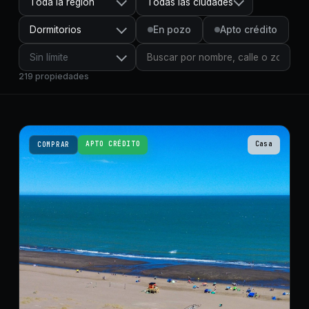
Toda la región
Todas las ciudades
Dormitorios
En pozo
Apto crédito
Sin límite
219
propiedades
APTO CRÉDITO
Casa
COMPRAR