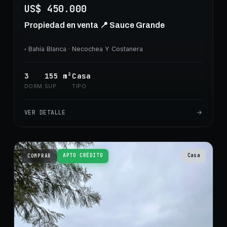
US$ 450.000
Propiedad en venta 📍 Sauce Grande
◦
Bahía Blanca
· Necochea Y Costanera
3
155
m²
Casa
DORM.
SUP.
TIPO
VER DETALLE
APTO CRÉDITO
Casa
COMPRAR