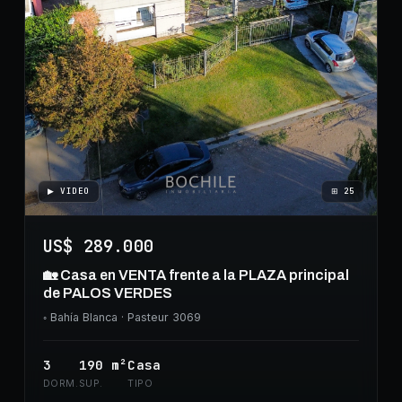
▶ VIDEO
⊞
25
US$ 289.000
🏡 Casa en VENTA frente a la PLAZA principal
de PALOS VERDES
◦
Bahía Blanca
· Pasteur 3069
3
190
m²
Casa
DORM.
SUP.
TIPO