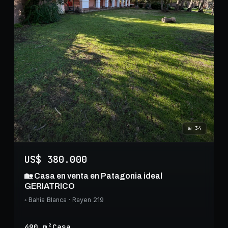
⊞
34
US$ 380.000
🏡 Casa en venta en Patagonia ideal
GERIATRICO
◦
Bahía Blanca
· Rayen 219
490
m²
Casa