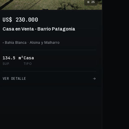
⊞
25
US$ 230.000
Casa en Venta - Barrio Patagonia
◦
Bahía Blanca
· Alsina y Malharro
134.5
m²
Casa
SUP.
TIPO
VER DETALLE