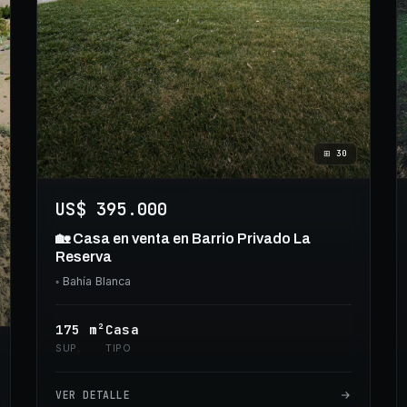
⊞
30
US$ 395.000
🏡 Casa en venta en Barrio Privado La
Reserva
◦
Bahía Blanca
175
m²
Casa
SUP.
TIPO
VER DETALLE