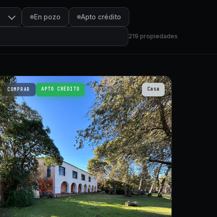
En pozo
Apto crédito
219
propiedades
APTO CRÉDITO
Casa
COMPRAR