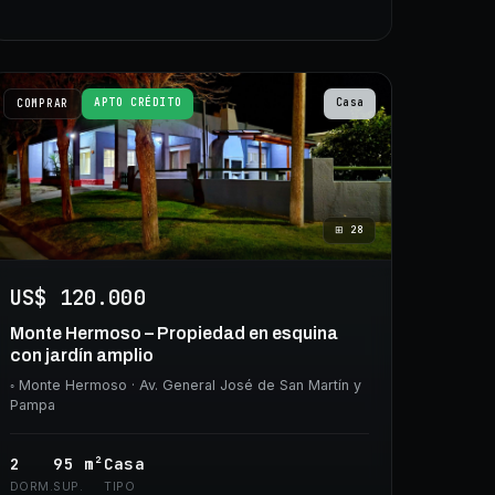
APTO CRÉDITO
Casa
COMPRAR
⊞
28
US$ 120.000
Monte Hermoso – Propiedad en esquina
con jardín amplio
◦
Monte Hermoso
· Av. General José de San Martín y
Pampa
2
95
m²
Casa
DORM.
SUP.
TIPO