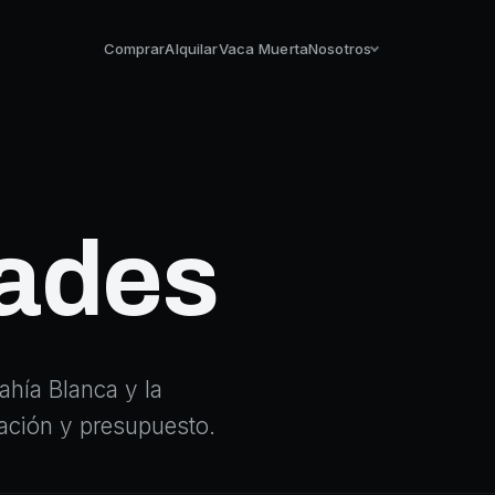
Comprar
Alquilar
Vaca Muerta
Nosotros
ades
hía Blanca y la
icación y presupuesto.