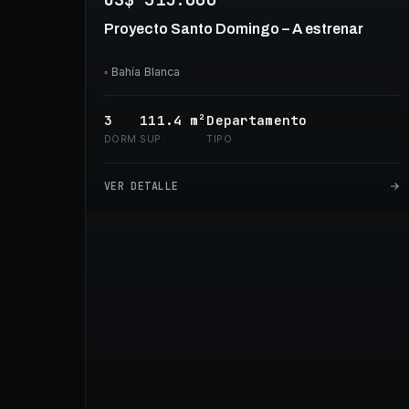
Proyecto Santo Domingo – A estrenar
◦
Bahía Blanca
3
111.4
m²
Departamento
DORM.
SUP.
TIPO
VER DETALLE