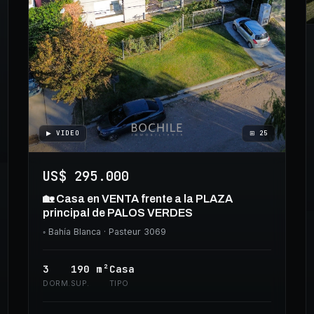
▶ VIDEO
⊞
25
US$ 295.000
🏡 Casa en VENTA frente a la PLAZA
principal de PALOS VERDES
◦
Bahía Blanca
· Pasteur 3069
3
190
m²
Casa
DORM.
SUP.
TIPO