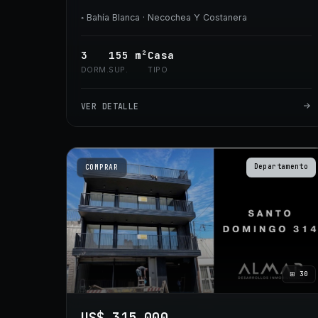
◦
Bahía Blanca
· Necochea Y Costanera
3
155
m²
Casa
DORM.
SUP.
TIPO
VER DETALLE
Departamento
COMPRAR
⊞
30
US$ 315.000