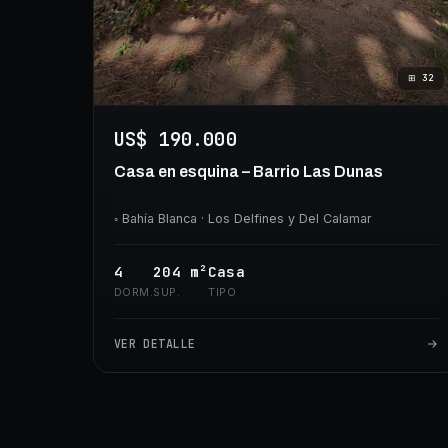
⊞
32
US$ 190.000
Casa en esquina – Barrio Las Dunas
◦
Bahía Blanca
· Los Delfines y Del Calamar
4
204
m²
Casa
DORM.
SUP.
TIPO
VER DETALLE