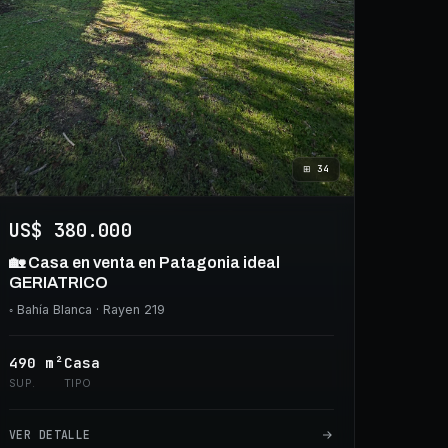
⊞
34
US$ 380.000
🏡 Casa en venta en Patagonia ideal
GERIATRICO
◦
Bahía Blanca
· Rayen 219
490
m²
Casa
SUP.
TIPO
VER DETALLE