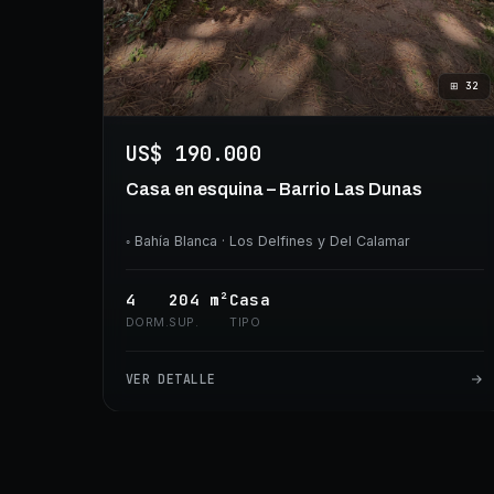
⊞
32
US$ 190.000
Casa en esquina – Barrio Las Dunas
◦
Bahía Blanca
· Los Delfines y Del Calamar
4
204
m²
Casa
DORM.
SUP.
TIPO
VER DETALLE