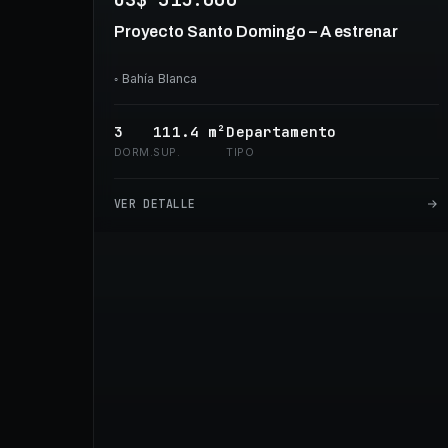
Proyecto Santo Domingo – A estrenar
◦
Bahía Blanca
3
111.4
m²
Departamento
DORM.
SUP.
TIPO
VER DETALLE