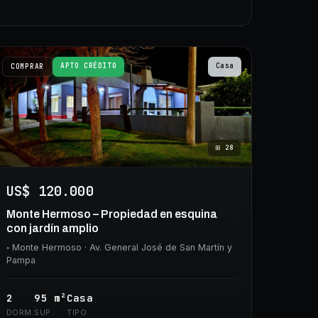
APTO CRÉDITO
Casa
COMPRAR
⊞
28
US$ 120.000
Monte Hermoso – Propiedad en esquina
con jardín amplio
◦
Monte Hermoso
· Av. General José de San Martín y
Pampa
2
95
m²
Casa
DORM.
SUP.
TIPO