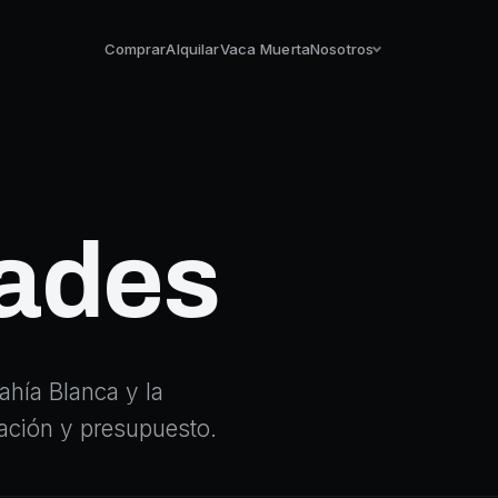
Comprar
Alquilar
Vaca Muerta
Nosotros
ades
hía Blanca y la
icación y presupuesto.