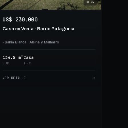
⊞
25
US$ 230.000
Casa en Venta - Barrio Patagonia
◦
Bahía Blanca
· Alsina y Malharro
134.5
m²
Casa
SUP.
TIPO
VER DETALLE