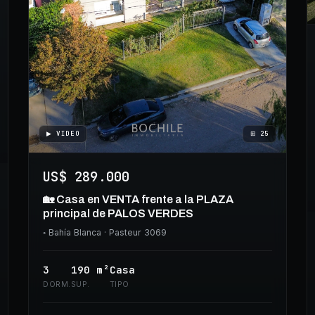
▶ VIDEO
⊞
25
US$ 289.000
🏡 Casa en VENTA frente a la PLAZA
principal de PALOS VERDES
◦
Bahía Blanca
· Pasteur 3069
3
190
m²
Casa
DORM.
SUP.
TIPO