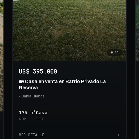
⊞
30
US$ 395.000
🏡 Casa en venta en Barrio Privado La
Reserva
◦
Bahía Blanca
175
m²
Casa
SUP.
TIPO
VER DETALLE