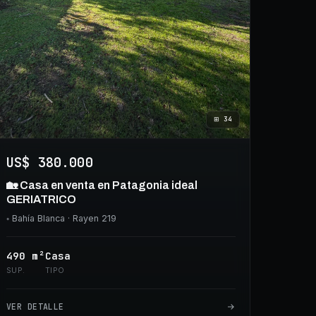
⊞
34
US$ 380.000
🏡 Casa en venta en Patagonia ideal
GERIATRICO
◦
Bahía Blanca
· Rayen 219
490
m²
Casa
SUP.
TIPO
VER DETALLE