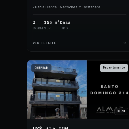
◦
Bahía Blanca
· Necochea Y Costanera
3
155
m²
Casa
DORM.
SUP.
TIPO
VER DETALLE
Departamento
COMPRAR
⊞
30
US$ 315.000