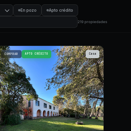
En pozo
Apto crédito
219
propiedades
APTO CRÉDITO
Casa
COMPRAR