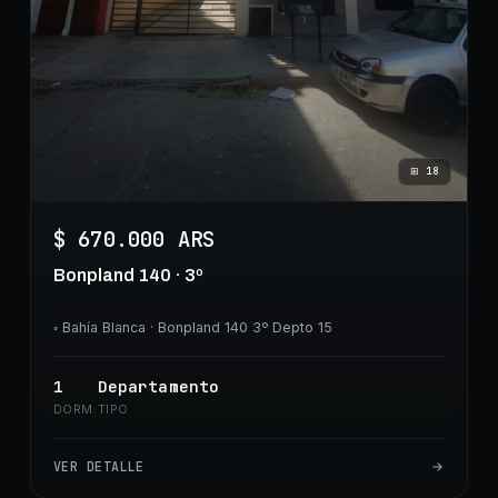
⊞
18
$ 670.000 ARS
Bonpland 140 · 3º
◦
Bahía Blanca
· Bonpland 140 3º Depto 15
1
Departamento
DORM.
TIPO
VER DETALLE