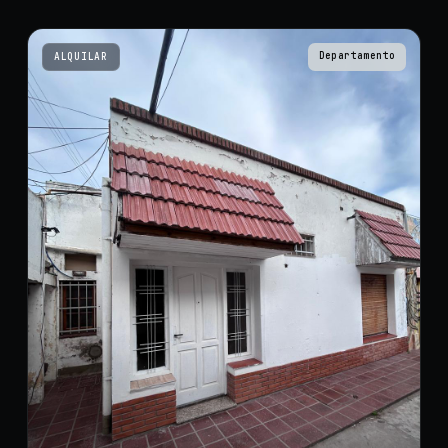
Departamento
ALQUILAR