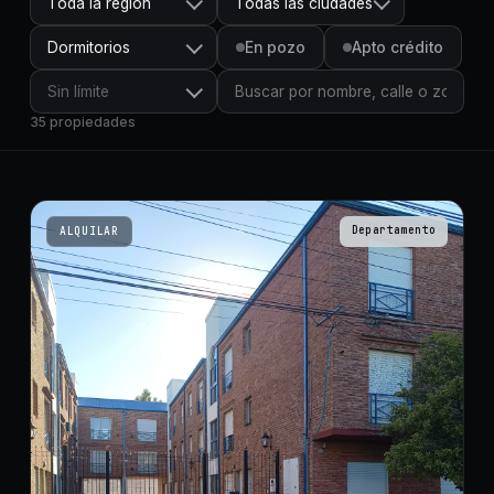
Toda la región
Todas las ciudades
Dormitorios
En pozo
Apto crédito
Sin límite
35
propiedades
Departamento
ALQUILAR