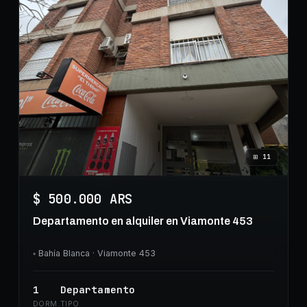
⊞
11
$ 500.000 ARS
Departamento en alquiler en Viamonte 453
◦
Bahía Blanca
· Viamonte 453
1
Departamento
DORM.
TIPO