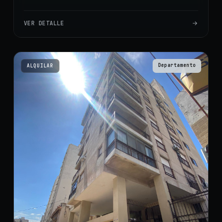
VER DETALLE
Departamento
ALQUILAR