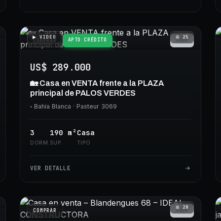
▶ VIDEO
⊞
25
APTO CRÉDITO
Casa
COMPRAR
US$ 289.000
🏡 Casa en VENTA frente a la PLAZA
principal de PALOS VERDES
◦
Bahía Blanca
· Pasteur 3069
3
190
m²
Casa
DORM.
SUP.
TIPO
VER DETALLE
⊞
28
Casa
COMPRAR