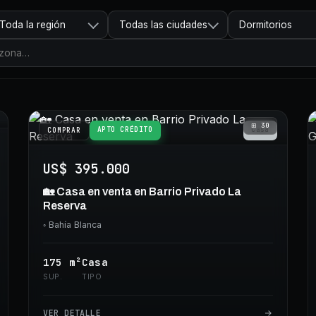
Toda la región
Todas las ciudades
Dormitorios
⊞
30
APTO CRÉDITO
Casa
COMPRAR
US$ 395.000
🏡 Casa en venta en Barrio Privado La
Reserva
◦
Bahía Blanca
175
m²
Casa
SUP.
TIPO
VER DETALLE