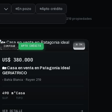
En pozo
Apto crédito
219
propiedades
⊞
34
APTO CRÉDITO
Casa
COMPRAR
US$ 380.000
🏡 Casa en venta en Patagonia ideal
GERIATRICO
◦
Bahía Blanca
· Rayen 219
490
m²
Casa
SUP.
TIPO
VER DETALLE