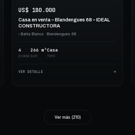
US$ 180.000
Casa en venta – Blandengues 68 – IDEAL
CONSTRUCTORA
◦
Bahía Blanca
· Blandengues 68
4
266
m²
Casa
DORM.
SUP.
TIPO
VER DETALLE
Ver más
(
210
)