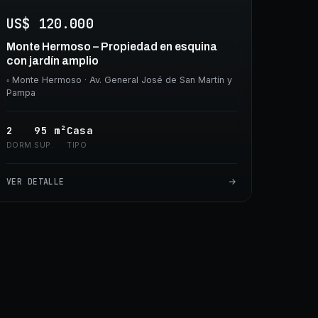
US$ 120.000
Monte Hermoso – Propiedad en esquina
con jardín amplio
◦
Monte Hermoso
· Av. General José de San Martín y
Pampa
2
95
m²
Casa
DORM.
SUP.
TIPO
VER DETALLE