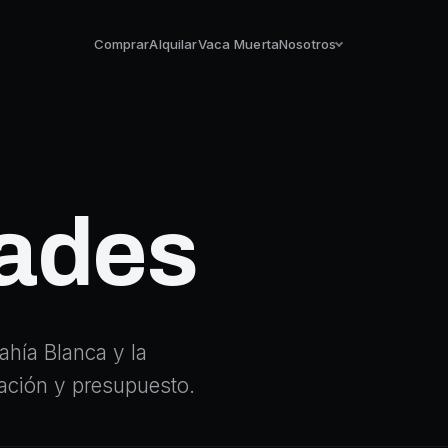
Comprar
Alquilar
Vaca Muerta
Nosotros
ades
hía Blanca y la
icación y presupuesto.