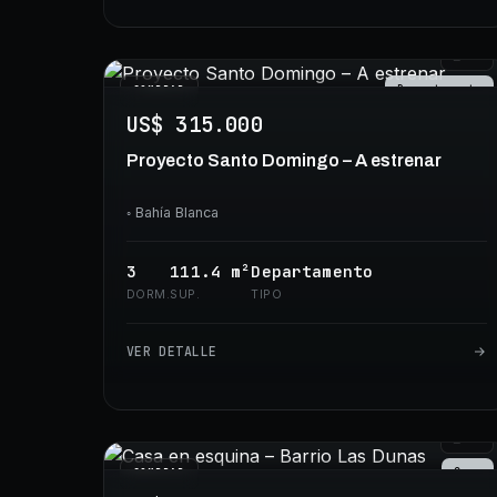
⊞
30
Departamento
COMPRAR
US$ 315.000
Proyecto Santo Domingo – A estrenar
◦
Bahía Blanca
3
111.4
m²
Departamento
DORM.
SUP.
TIPO
VER DETALLE
⊞
32
Casa
COMPRAR