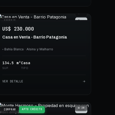
⊞
25
Casa
COMPRAR
US$ 230.000
Casa en Venta - Barrio Patagonia
◦
Bahía Blanca
· Alsina y Malharro
134.5
m²
Casa
SUP.
TIPO
VER DETALLE
⊞
28
APTO CRÉDITO
Casa
COMPRAR