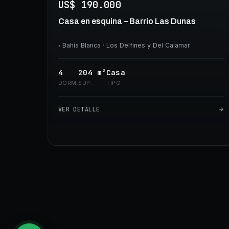
US$ 190.000
Casa en esquina – Barrio Las Dunas
◦
Bahía Blanca
· Los Delfines y Del Calamar
4
204
m²
Casa
DORM.
SUP.
TIPO
VER DETALLE