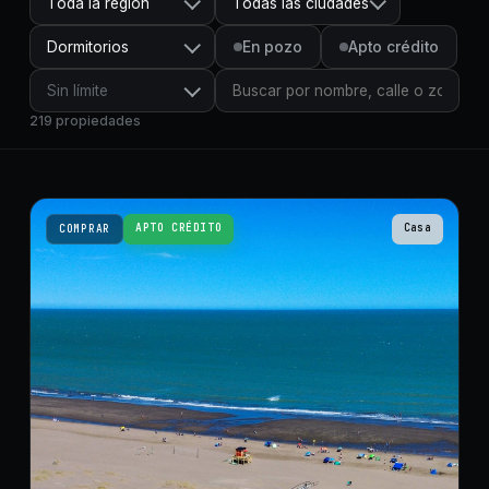
Toda la región
Todas las ciudades
Dormitorios
En pozo
Apto crédito
Sin límite
219
propiedades
APTO CRÉDITO
Casa
COMPRAR