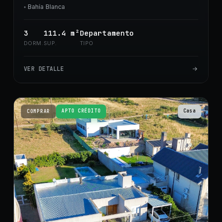
◦
Bahía Blanca
3
111.4
m²
Departamento
DORM.
SUP.
TIPO
VER DETALLE
APTO CRÉDITO
Casa
COMPRAR