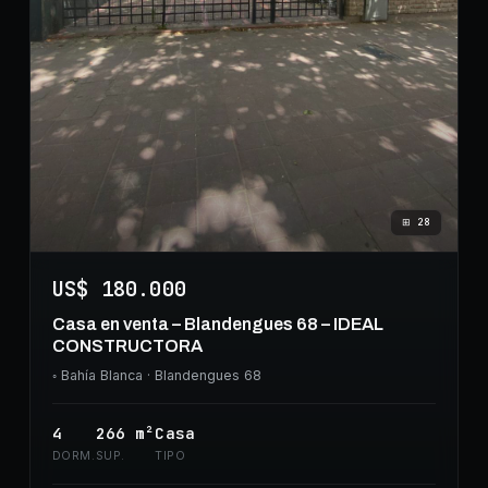
⊞
28
US$ 180.000
Casa en venta – Blandengues 68 – IDEAL
CONSTRUCTORA
◦
Bahía Blanca
· Blandengues 68
4
266
m²
Casa
DORM.
SUP.
TIPO