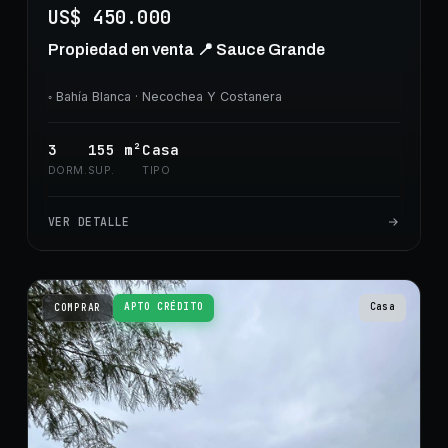
US$ 450.000
Propiedad en venta 📍 Sauce Grande
◦
Bahía Blanca
· Necochea Y Costanera
3
155
m²
Casa
DORM.
SUP.
TIPO
VER DETALLE
APTO CRÉDITO
Casa
COMPRAR