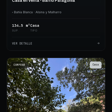
Casa en Venta - Barrio Patagonia
◦
Bahía Blanca
· Alsina y Malharro
134.5
m²
Casa
SUP.
TIPO
VER DETALLE
Casa
COMPRAR