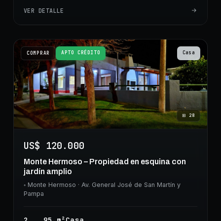
VER DETALLE
APTO CRÉDITO
Casa
COMPRAR
⊞
28
US$ 120.000
Monte Hermoso – Propiedad en esquina con
jardín amplio
◦
Monte Hermoso
· Av. General José de San Martín y
Pampa
2
95
m²
Casa