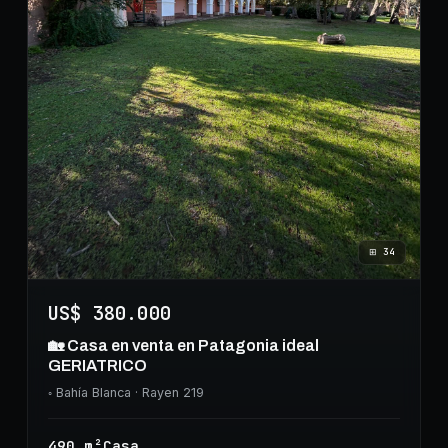
⊞
34
US$ 380.000
🏡 Casa en venta en Patagonia ideal
GERIATRICO
◦
Bahía Blanca
· Rayen 219
490
m²
Casa