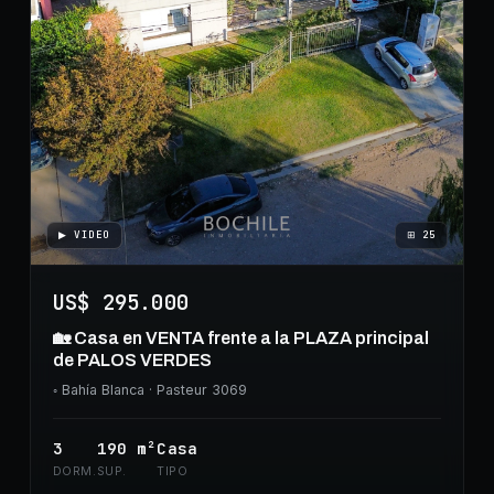
▶ VIDEO
⊞
25
US$ 295.000
🏡 Casa en VENTA frente a la PLAZA principal
de PALOS VERDES
◦
Bahía Blanca
· Pasteur 3069
3
190
m²
Casa
DORM.
SUP.
TIPO