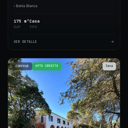
◦
Bahía Blanca
175
m²
Casa
SUP.
TIPO
VER DETALLE
APTO CRÉDITO
Casa
COMPRAR